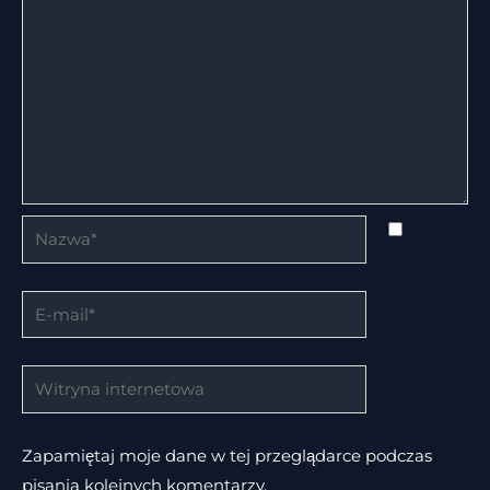
Nazwa*
E-
mail*
Witryna
internetowa
Zapamiętaj moje dane w tej przeglądarce podczas
pisania kolejnych komentarzy.