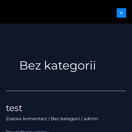
Przejdź
do
treści
Bez kategorii
test
Zostaw komentarz
/
Bez kategorii
/
admin
test